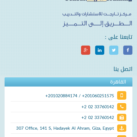
تابعنا على :
اتصل بنا
القاهرة
+201020884174 / +201060251575
+2 02 33760142
+2 02 33760142
307 Office, 141 S, Hadayek Al Ahram, Giza, Egypt