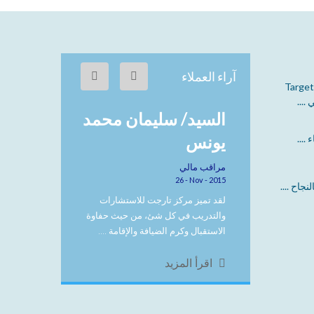
آراء العملاء
Target
....
ين
السيد/ سليمان محمد
يونس
....
مراقب مالي
26 - Nov - 2015
جاح ....
ارات والتدريب
لقد تميز مركز تارجت للاستشارات
 سنيين، ولكنه الآن
والتدريب في كل شئ، من حيث حفاوة
امتياز ....
الاستقبال وكرم الضيافة والإقامة ....
اقرأ المزيد