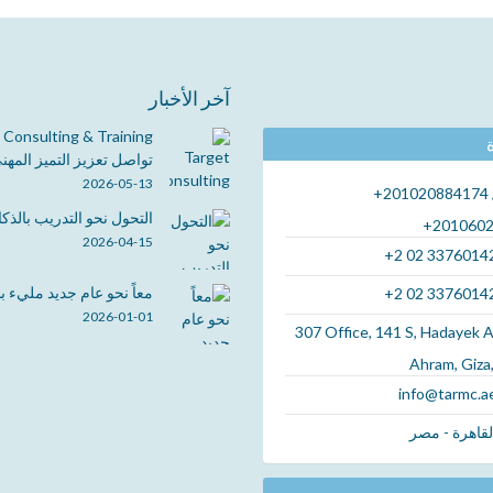
آخر الأخبار
 Consulting & Training
تواصل تعزيز التميز المهني 
 أبو
السيد/ الطيب رمضان
السيد/ الأم
2026-05-13
+201020884174 
الحساني
التحول نحو التدريب بالذكاء 
+201060
مراقب مالي
2026-04-15
17 - Dec - 2015
+2 02 3376014
رئيس حسابات
بيئة الدراسة مهيئة بصورة جيدة
26 - Nov - 2015
معاً نحو عام جديد مليء بالن
+2 02 3376014
والقائمين على أمر هذه الدورة، في
مادة العلمية -
مركز تارجت للاستش
2026-01-01
تنظيم وإعداد وسكن بما لا يختلف عليه ....
307 Office, 141 S, Hadayek A
الي من قبل
مشهود له بالتميز منذ
Ahram, Giza
ل، وتجاوب ....
زاد تميزاً في كل شئ، 
اقرأ المزيد
info@tarmc.a
اقرأ المزيد
قاهرة - مصر