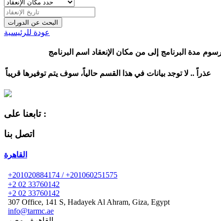
عودة للرئيسية
رسوم
مدة البرنامج
إلى
من
مكان الإنعقاد
اسم البرنامج
عذراً ..
لا توجد بيانات في هذا القسم حالياً، سوف يتم توفيرها قريباً
تابعنا على :
اتصل بنا
القاهرة
+201020884174 / +201060251575
+2 02 33760142
+2 02 33760142
307 Office, 141 S, Hadayek Al Ahram, Giza, Egypt
info@tarmc.ae
القاهرة - مصر