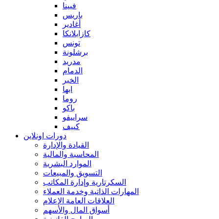
فيينا
باريس
أغادير
كازابلانكا
تونس
برشلونة
مدريد
الدمام
الخبر
ابها
روما
باكو
سراييفو
كييف
دورات اونلاين
القيادة والإدارة
المحاسبة والمالية
الموارد البشرية
التسويق والمبيعات
السكرتارية وإدارة المكاتب
المهارات الذاتية وخدمة العملاء
العلاقات العامة الإعلام
أسواق المال والأسهم