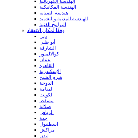
الهندسة الكهربائية
الهندسة المكانيكية
هندسة الصيانة
الهندسة المدنية والتشييد
البرامج الفنية
وفقًا لمكان الانعقاد
دبي
أبو ظبي
الشارقة
كوالالمبور
عمَان
القاهرة
الإسكندرية
شرم الشيخ
الدوحة
المنامة
الكويت
مسقط
صلالة
الرياض
جدة
اسطنبول
مراكش
لندن