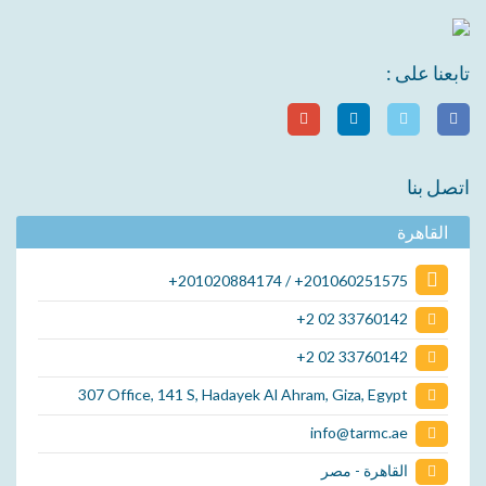
تابعنا على :
اتصل بنا
القاهرة
+201020884174 / +201060251575
+2 02 33760142
+2 02 33760142
307 Office, 141 S, Hadayek Al Ahram, Giza, Egypt
info@tarmc.ae
القاهرة - مصر