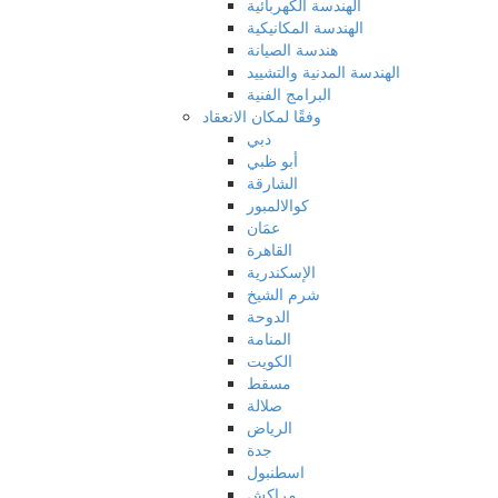
الهندسة الكهربائية
الهندسة المكانيكية
هندسة الصيانة
الهندسة المدنية والتشييد
البرامج الفنية
وفقًا لمكان الانعقاد
دبي
أبو ظبي
الشارقة
كوالالمبور
عمَان
القاهرة
الإسكندرية
شرم الشيخ
الدوحة
المنامة
الكويت
مسقط
صلالة
الرياض
جدة
اسطنبول
مراكش