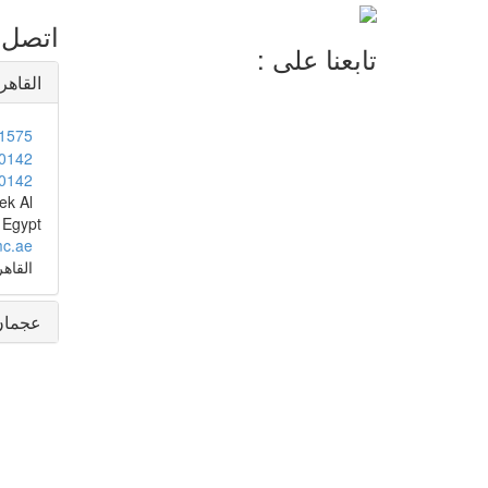
اتصل ب
تابعنا على :
القاهر
1575
0142
0142
ek Al
 Egypt
mc.ae
القاهر
عجمان