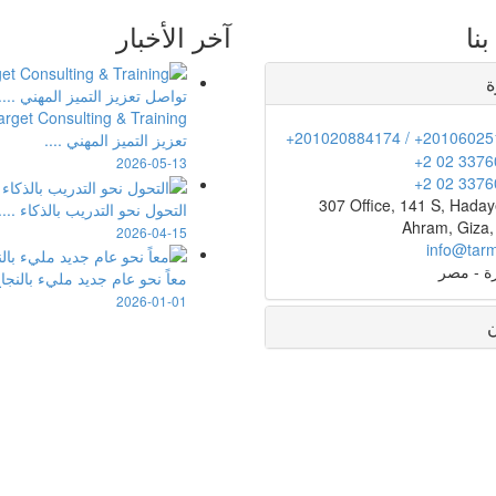
نا
آخر الأخبار
ة
+201020884174 / +20106025
تعزيز التميز المهني ....
+2 02 3376
2026-05-13
+2 02 3376
307 Office, 141 S, Haday
التحول نحو التدريب بالذكاء ....
Ahram, Giza,
2026-04-15
info@tar
ة - مصر
معاً نحو عام جديد مليء بالنجاح 
2026-01-01