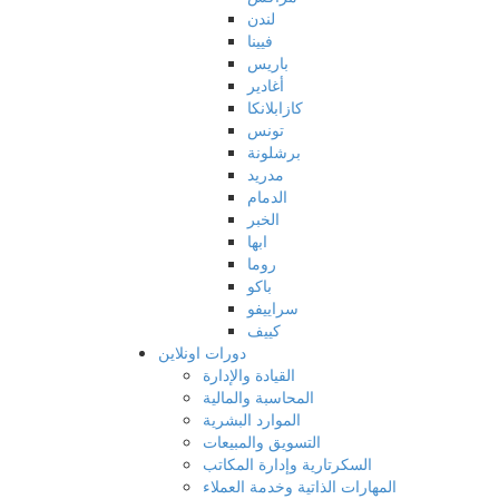
لندن
فيينا
باريس
أغادير
كازابلانكا
تونس
برشلونة
مدريد
الدمام
الخبر
ابها
روما
باكو
سراييفو
كييف
دورات اونلاين
القيادة والإدارة
المحاسبة والمالية
الموارد البشرية
التسويق والمبيعات
السكرتارية وإدارة المكاتب
المهارات الذاتية وخدمة العملاء