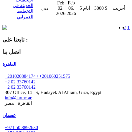
Feb
Feb
الحديثة في
أجريت
3000 $
5 أيام
06,
02,
دبي
التخطيط
2026
2026
العمراني
2
1
تابعنا على :
اتصل بنا
القاهرة
+201020884174 / +201060251575
+2 02 33760142
+2 02 33760142
307 Office, 141 S, Hadayek Al Ahram, Giza, Egypt
info@tarmc.ae
القاهرة - مصر
عجمان
+971 50 8892630