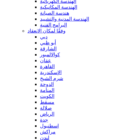
الهندسة الكهربائية
الهندسة المكانيكية
هندسة الصيانة
الهندسة المدنية والتشييد
البرامج الفنية
وفقًا لمكان الانعقاد
دبي
أبو ظبي
الشارقة
كوالالمبور
عمَان
القاهرة
الإسكندرية
شرم الشيخ
الدوحة
المنامة
الكويت
مسقط
صلالة
الرياض
جدة
اسطنبول
مراكش
لندن