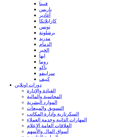
فيينا
باريس
أغادير
كازابلانكا
تونس
برشلونة
مدريد
الدمام
الخبر
ابها
روما
باكو
سراييفو
كييف
دورات اونلاين
القيادة والإدارة
المحاسبة والمالية
الموارد البشرية
التسويق والمبيعات
السكرتارية وإدارة المكاتب
المهارات الذاتية وخدمة العملاء
العلاقات العامة الإعلام
أسواق المال والأسهم