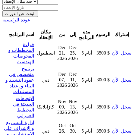
عودة للرئيسية
مدة
مكان
إشتراك
الرسوم
إلى
من
اسم البرنامج
البرنامج
الإنعقاد
قراءة
Dec
Dec
المخططات و
سجل الأن
3500 $
5 أيام
25,
21,
اسطنبول
الفحوصات
2026
2026
الهندسية
برنامج
Dec
Dec
متخصص في
07,
11,
3000 $
سجل الأن
5 أيام
دبي
عقود التشييد و
2026
2026
البناء و إعداد
المستندات
الإتجاهات
Nov
Nov
الحديثة في
سجل الأن
3500 $
5 أيام
13,
09,
كازابلانكا
التخطيط
2026
2026
العمراني
إدارة المشاريع
Oct
Oct
و الإشراف على
سجل الأن
3500 $
5 أيام
30,
26,
دبي
الإستشاريين و