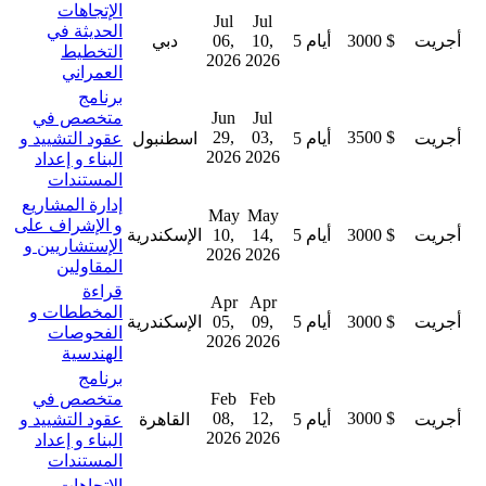
الإتجاهات
Jul
Jul
الحديثة في
أجريت
3000 $
5 أيام
10,
06,
دبي
التخطيط
2026
2026
العمراني
برنامج
Jul
Jun
متخصص في
29,
03,
3500 $
أجريت
5 أيام
اسطنبول
عقود التشييد و
2026
2026
البناء و إعداد
المستندات
إدارة المشاريع
May
May
و الإشراف على
أجريت
3000 $
5 أيام
14,
10,
الإسكندرية
الإستشاريين و
2026
2026
المقاولين
قراءة
Apr
Apr
المخططات و
أجريت
3000 $
5 أيام
09,
05,
الإسكندرية
الفحوصات
2026
2026
الهندسية
برنامج
Feb
Feb
متخصص في
08,
12,
3000 $
أجريت
5 أيام
القاهرة
عقود التشييد و
2026
2026
البناء و إعداد
المستندات
الإتجاهات