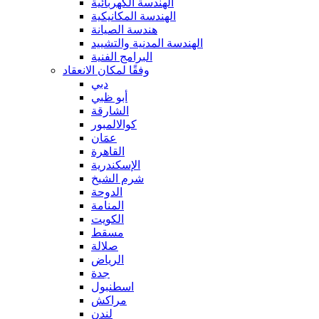
الهندسة الكهربائية
الهندسة المكانيكية
هندسة الصيانة
الهندسة المدنية والتشييد
البرامج الفنية
وفقًا لمكان الانعقاد
دبي
أبو ظبي
الشارقة
كوالالمبور
عمَان
القاهرة
الإسكندرية
شرم الشيخ
الدوحة
المنامة
الكويت
مسقط
صلالة
الرياض
جدة
اسطنبول
مراكش
لندن