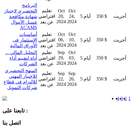
البرنامج
تعليم
Oct
Oct
التحضيري لاجتياز
أجريت
350 $
5 أيام
24,
20,
افتراضي
شهادة مكافحة
2024
2024
عن بعد
غسيل الأموال
ACAMS
Oct
Oct
تعليم
أساسيات
06,
10,
350 $
أجريت
5 أيام
افتراضي
الإستثمار فى
2024
2024
عن بعد
الأوراق المالية
Oct
Sep
تعليم
التحليل المالي ...
29,
03,
350 $
أجريت
5 أيام
افتراضي
أداة لتقييم أداء
2024
2024
عن بعد
الشركات
المنهج التحضيري
تعليم
Sep
Sep
للاختبار المهني
أجريت
350 $
5 أيام
26,
22,
افتراضي
للالتزام في قطاع
2024
2024
عن بعد
شركات التمويل
4
3
2
1
تابعنا على :
اتصل بنا