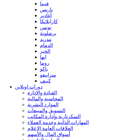
فيينا
باريس
أغادير
كازابلانكا
تونس
برشلونة
مدريد
الدمام
الخبر
ابها
روما
باكو
سراييفو
كييف
دورات اونلاين
القيادة والإدارة
المحاسبة والمالية
الموارد البشرية
التسويق والمبيعات
السكرتارية وإدارة المكاتب
المهارات الذاتية وخدمة العملاء
العلاقات العامة الإعلام
أسواق المال والأسهم