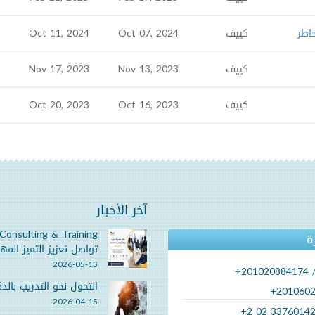
اطر
كييف
Oct 07, 2024
Oct 11, 2024
كييف
Nov 13, 2023
Nov 17, 2023
كييف
Oct 16, 2023
Oct 20, 2023
آخر الأخبار
Consulting & Training
ة
تواصل تعزيز التميز المهن
ر أبو
السيد/ الطيب رمضان
السيد/ الأ
2026-05-13
+201020884174 
الحساني
التحول نحو التدريب بالذكاء
+201060
مراقب مالي
2026-04-15
17 - Dec - 2015
+2 02 3376014
رئيس حسابات