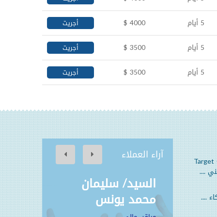
5 أيام
4000 $
أجريت
5 أيام
3500 $
أجريت
5 أيام
3500 $
أجريت
آراء العملاء
Target 
ي ....
مين
السيد/ سليمان
محمد يونس
 ....
مراقب مالي