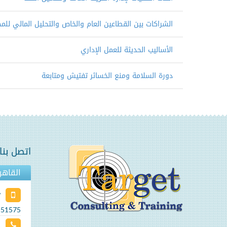
الشراكات بين القطاعين العام والخاص والتحليل المالي للمخ
الأساليب الحديثة للعمل الإداري
دورة السلامة ومنع الخسائر تفتيش ومتابعة
اتصل بنا
القاهر
ان
السيد/ عثمان
السيد/ البشي
/
إبراهيم النور
كساوي
251575
2
إدارة البحوث
محاسب