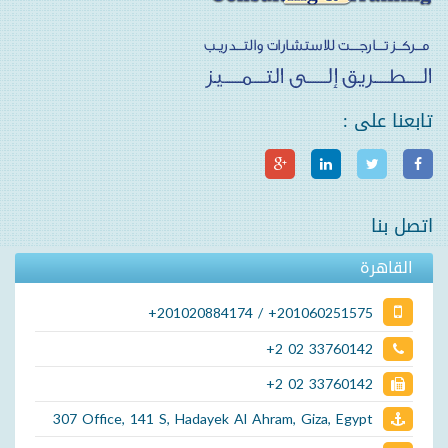
تابعنا على :
اتصل بنا
القاهرة
+201020884174 / +201060251575
+2 02 33760142
+2 02 33760142
307 Office, 141 S, Hadayek Al Ahram, Giza, Egypt