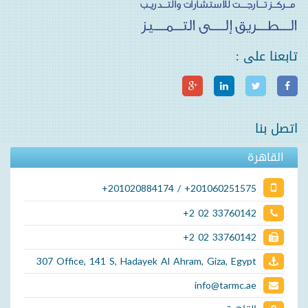
تابعنا على :
اتصل بنا
القاهرة
+201020884174 / +201060251575
+2 02 33760142
+2 02 33760142
307 Office, 141 S, Hadayek Al Ahram, Giza, Egypt
info@tarmc.ae