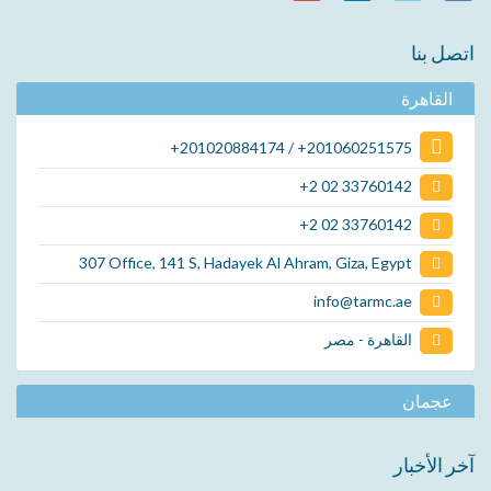
اتصل بنا
القاهرة
+201020884174 / +201060251575
+2 02 33760142
+2 02 33760142
307 Office, 141 S, Hadayek Al Ahram, Giza, Egypt
info@tarmc.ae
القاهرة - مصر
عجمان
آخر الأخبار