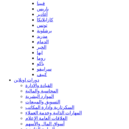
فيينا
باريس
أغادير
كازابلانكا
تونس
برشلونة
مدريد
الدمام
الخبر
ابها
روما
باكو
سراييفو
كييف
دورات اونلاين
القيادة والإدارة
المحاسبة والمالية
الموارد البشرية
التسويق والمبيعات
السكرتارية وإدارة المكاتب
المهارات الذاتية وخدمة العملاء
العلاقات العامة الإعلام
أسواق المال والأسهم