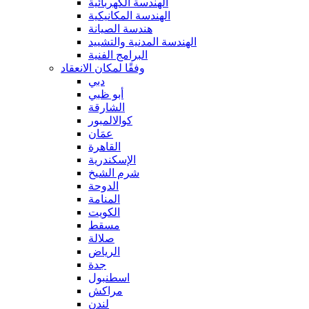
الهندسة الكهربائية
الهندسة المكانيكية
هندسة الصيانة
الهندسة المدنية والتشييد
البرامج الفنية
وفقًا لمكان الانعقاد
دبي
أبو ظبي
الشارقة
كوالالمبور
عمَان
القاهرة
الإسكندرية
شرم الشيخ
الدوحة
المنامة
الكويت
مسقط
صلالة
الرياض
جدة
اسطنبول
مراكش
لندن