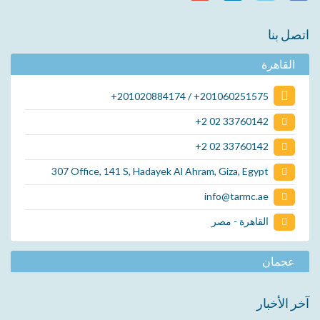
اتصل بنا
القاهرة
+201020884174 / +201060251575
+2 02 33760142
+2 02 33760142
307 Office, 141 S, Hadayek Al Ahram, Giza, Egypt
info@tarmc.ae
القاهرة - مصر
عجمان
آخر الأخبار