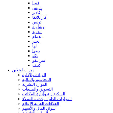
فيينا
باريس
أغادير
كازابلانكا
تونس
برشلونة
مدريد
الدمام
الخبر
ابها
روما
باكو
سراييفو
كييف
دورات اونلاين
القيادة والإدارة
المحاسبة والمالية
الموارد البشرية
التسويق والمبيعات
السكرتارية وإدارة المكاتب
المهارات الذاتية وخدمة العملاء
العلاقات العامة الإعلام
أسواق المال والأسهم