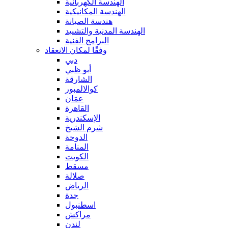
الهندسة الكهربائية
الهندسة المكانيكية
هندسة الصيانة
الهندسة المدنية والتشييد
البرامج الفنية
وفقًا لمكان الانعقاد
دبي
أبو ظبي
الشارقة
كوالالمبور
عمَان
القاهرة
الإسكندرية
شرم الشيخ
الدوحة
المنامة
الكويت
مسقط
صلالة
الرياض
جدة
اسطنبول
مراكش
لندن