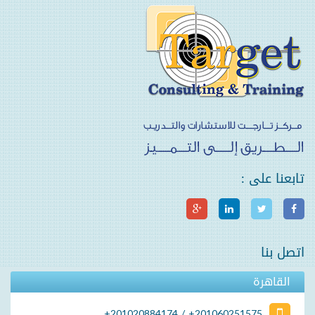
تابعنا على :
اتصل بنا
القاهرة
+201020884174 / +201060251575