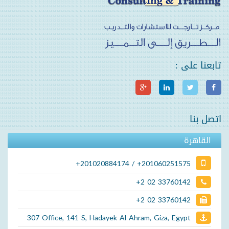
تابعنا على :
اتصل بنا
القاهرة
+201020884174 / +201060251575
+2 02 33760142
+2 02 33760142
307 Office, 141 S, Hadayek Al Ahram, Giza, Egypt